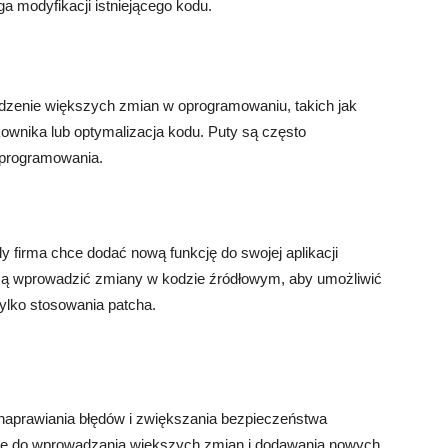
 modyfikacji istniejącego kodu.
adzenie większych zmian w oprogramowaniu, takich jak
kownika lub optymalizacja kodu. Puty są często
oprogramowania.
 firma chce dodać nową funkcję do swojej aplikacji
zą wprowadzić zmiany w kodzie źródłowym, aby umożliwić
tylko stosowania patcha.
 naprawiania błędów i zwiększania bezpieczeństwa
e do wprowadzania większych zmian i dodawania nowych