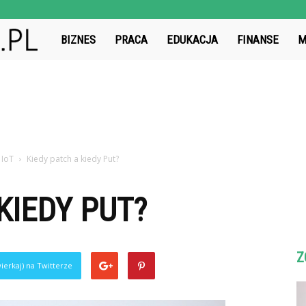
BatFinanse.pl
BIZNES
PRACA
EDUKACJA
FINANSE
M
 IoT
Kiedy patch a kiedy Put?
KIEDY PUT?
Z
ierkaj) na Twitterze