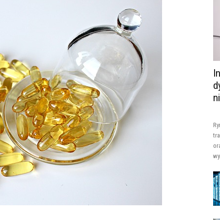
I
d
n
Ry
tr
or
wy