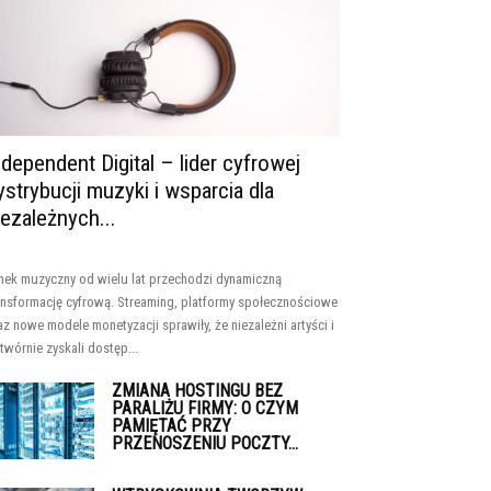
ndependent Digital – lider cyfrowej
ystrybucji muzyki i wsparcia dla
iezależnych...
nek muzyczny od wielu lat przechodzi dynamiczną
ansformację cyfrową. Streaming, platformy społecznościowe
az nowe modele monetyzacji sprawiły, że niezależni artyści i
twórnie zyskali dostęp...
ZMIANA HOSTINGU BEZ
PARALIŻU FIRMY: O CZYM
PAMIĘTAĆ PRZY
PRZENOSZENIU POCZTY...