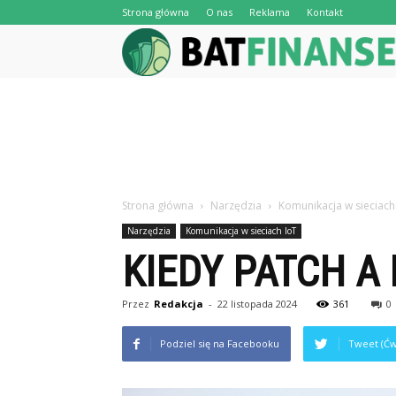
Strona główna
O nas
Reklama
Kontakt
Strona główna
Narzędzia
Komunikacja w sieciach
Narzędzia
Komunikacja w sieciach IoT
KIEDY PATCH A 
Przez
Redakcja
-
22 listopada 2024
361
0
Podziel się na Facebooku
Tweet (Ćw