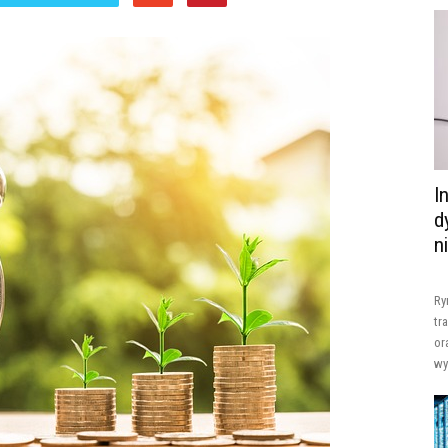
I
d
n
Ry
tr
or
wy