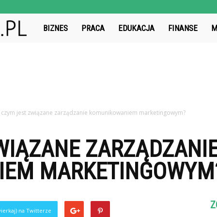
BatFinanse.pl
BIZNES
PRACA
EDUKACJA
FINANSE
M
 czym jest związane zarządzanie komunikowaniem marketingowym?
WIĄZANE ZARZĄDZANI
IEM MARKETINGOWYM
Z
ierkaj) na Twitterze