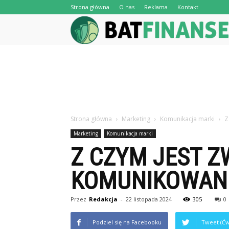
Strona główna
O nas
Reklama
Kontakt
Strona główna
Marketing
Komunikacja marki
Z
Marketing
Komunikacja marki
Z CZYM JEST Z
KOMUNIKOWAN
Przez
Redakcja
-
22 listopada 2024
305
0
Podziel się na Facebooku
Tweet (Ćw