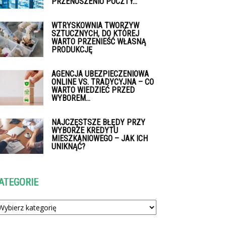
PRZENOSZENIU POCZTY...
WTRYSKOWNIA TWORZYW
SZTUCZNYCH, DO KTÓREJ
WARTO PRZENIEŚĆ WŁASNĄ
PRODUKCJĘ
AGENCJA UBEZPIECZENIOWA
ONLINE VS. TRADYCYJNA – CO
WARTO WIEDZIEĆ PRZED
WYBOREM...
NAJCZĘSTSZE BŁĘDY PRZY
WYBORZE KREDYTU
MIESZKANIOWEGO – JAK ICH
UNIKNĄĆ?
ATEGORIE
tegorie