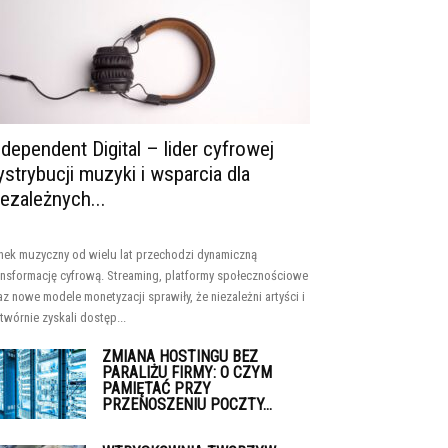
ndependent Digital – lider cyfrowej
ystrybucji muzyki i wsparcia dla
iezależnych...
nek muzyczny od wielu lat przechodzi dynamiczną
ansformację cyfrową. Streaming, platformy społecznościowe
az nowe modele monetyzacji sprawiły, że niezależni artyści i
twórnie zyskali dostęp...
ZMIANA HOSTINGU BEZ
PARALIŻU FIRMY: O CZYM
PAMIĘTAĆ PRZY
PRZENOSZENIU POCZTY...