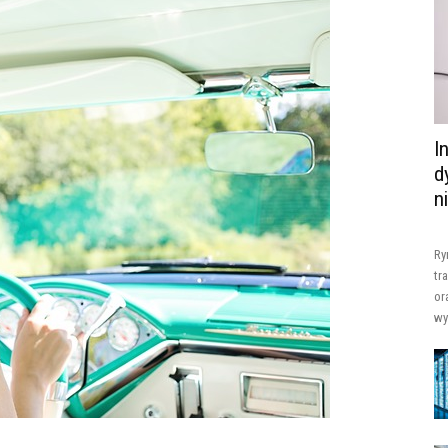
I
d
n
Ry
tr
or
wy