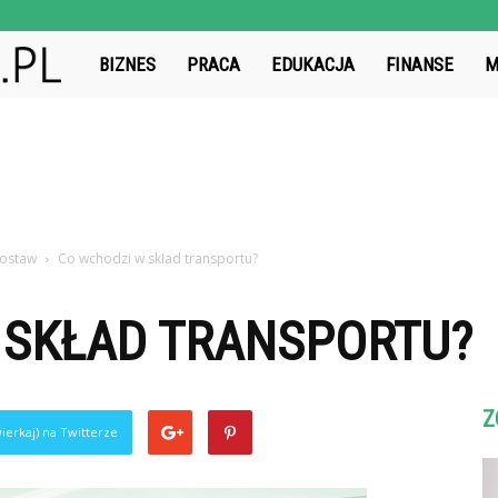
BatFinanse.pl
BIZNES
PRACA
EDUKACJA
FINANSE
M
dostaw
Co wchodzi w skład transportu?
 SKŁAD TRANSPORTU?
Z
ierkaj) na Twitterze