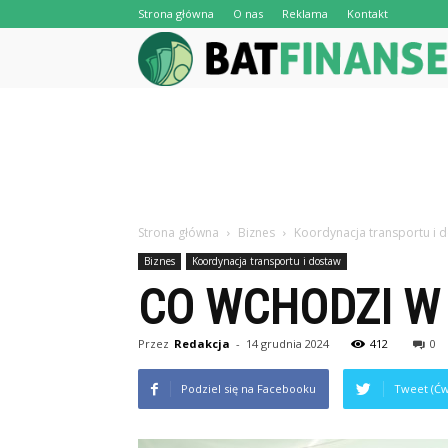
Strona główna
O nas
Reklama
Kontakt
Strona główna
Biznes
Koordynacja transportu i 
Biznes
Koordynacja transportu i dostaw
CO WCHODZI W
Przez
Redakcja
-
14 grudnia 2024
412
0
Podziel się na Facebooku
Tweet (Ćw