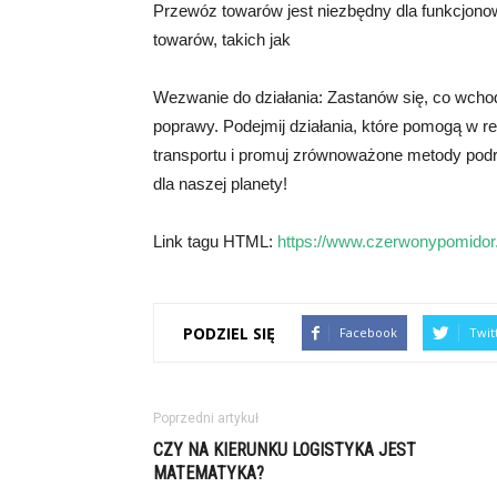
Przewóz towarów jest niezbędny dla funkcjono
towarów, takich jak
Wezwanie do działania: Zastanów się, co wchodz
poprawy. Podejmij działania, które pomogą w re
transportu i promuj zrównoważone metody po
dla naszej planety!
Link tagu HTML:
https://www.czerwonypomidor.
PODZIEL SIĘ
Facebook
Twit
Poprzedni artykuł
CZY NA KIERUNKU LOGISTYKA JEST
MATEMATYKA?