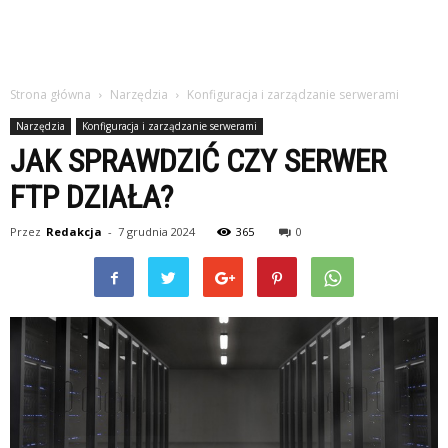
Strona główna
Narzędzia
Konfiguracja i zarządzanie serwerami
Narzędzia
Konfiguracja i zarządzanie serwerami
JAK SPRAWDZIĆ CZY SERWER
FTP DZIAŁA?
Przez
Redakcja
-
7 grudnia 2024
365
0