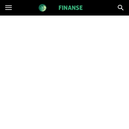
BatFinanse.pl