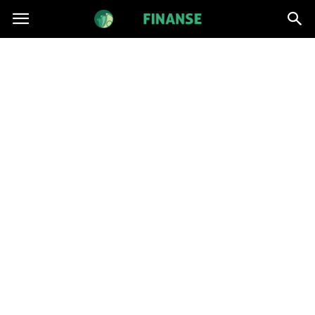
BatFinanse.pl