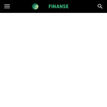
BatFinanse.pl