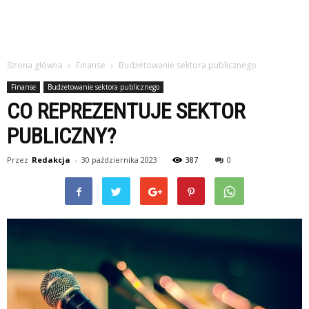
Strona główna
Finanse
Budżetowanie sektora publicznego
Finanse
Budżetowanie sektora publicznego
CO REPREZENTUJE SEKTOR
PUBLICZNY?
Przez
Redakcja
-
30 października 2023
387
0