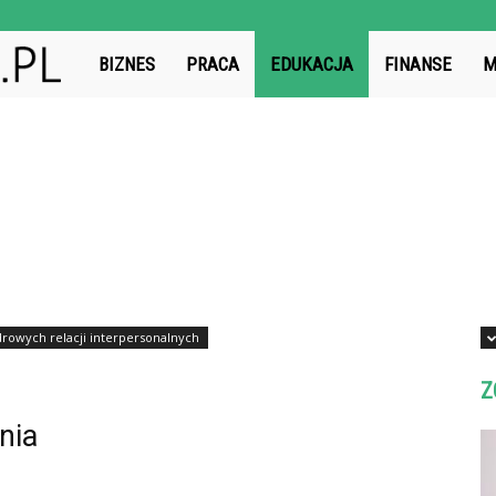
BatFinanse.pl
BIZNES
PRACA
EDUKACJA
FINANSE
M
rowych relacji interpersonalnych
Z
nia