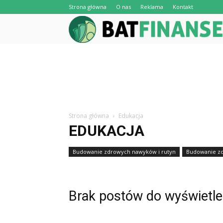
Strona główna
O nas
Reklama
Kontakt
Strona główna
Edukacja
EDUKACJA
Budowanie zdrowych nawyków i rutyn
Budowanie zd
Budowanie zdrowych relacji międzyludzkich
Brak postów do wyświetle