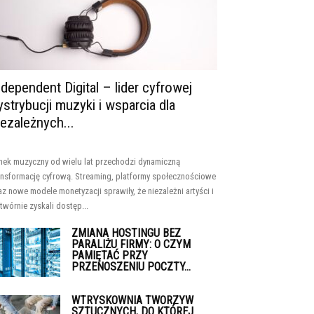
ndependent Digital – lider cyfrowej
ystrybucji muzyki i wsparcia dla
iezależnych...
nek muzyczny od wielu lat przechodzi dynamiczną
ansformację cyfrową. Streaming, platformy społecznościowe
az nowe modele monetyzacji sprawiły, że niezależni artyści i
twórnie zyskali dostęp...
ZMIANA HOSTINGU BEZ
PARALIŻU FIRMY: O CZYM
PAMIĘTAĆ PRZY
PRZENOSZENIU POCZTY...
WTRYSKOWNIA TWORZYW
SZTUCZNYCH, DO KTÓREJ