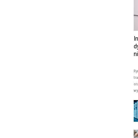
I
d
n
Ry
tr
or
wy